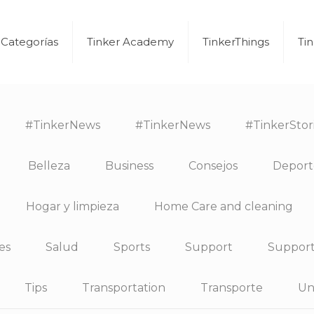
Categorías
Tinker Academy
TinkerThings
Ti
#TinkerNews
#TinkerNews
#TinkerStor
Belleza
Business
Consejos
Deport
Hogar y limpieza
Home Care and cleaning
es
Salud
Sports
Support
Suppor
Tips
Transportation
Transporte
Un