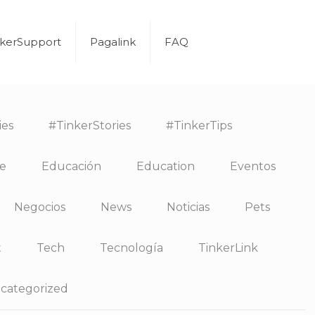
nkerSupport
Pagalink
FAQ
ies
#TinkerStories
#TinkerTips
e
Educación
Education
Eventos
Negocios
News
Noticias
Pets
t
Tech
Tecnología
TinkerLink
categorized