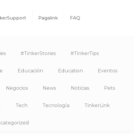
nkerSupport
Pagalink
FAQ
ies
#TinkerStories
#TinkerTips
e
Educación
Education
Eventos
Negocios
News
Noticias
Pets
t
Tech
Tecnología
TinkerLink
categorized