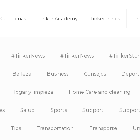
Categorías
Tinker Academy
TinkerThings
Ti
#TinkerNews
#TinkerNews
#TinkerStor
Belleza
Business
Consejos
Deport
Hogar y limpieza
Home Care and cleaning
es
Salud
Sports
Support
Suppor
Tips
Transportation
Transporte
Un