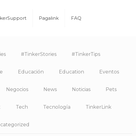
nkerSupport
Pagalink
FAQ
ies
#TinkerStories
#TinkerTips
e
Educación
Education
Eventos
Negocios
News
Noticias
Pets
t
Tech
Tecnología
TinkerLink
categorized