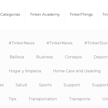
Categorías
Tinker Academy
TinkerThings
Ti
#TinkerNews
#TinkerNews
#TinkerStor
Belleza
Business
Consejos
Deport
Hogar y limpieza
Home Care and cleaning
es
Salud
Sports
Support
Suppor
Tips
Transportation
Transporte
Un