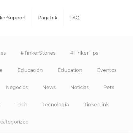
nkerSupport
Pagalink
FAQ
ies
#TinkerStories
#TinkerTips
e
Educación
Education
Eventos
Negocios
News
Noticias
Pets
t
Tech
Tecnología
TinkerLink
categorized