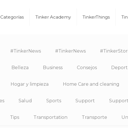
Categorías
Tinker Academy
TinkerThings
Ti
#TinkerNews
#TinkerNews
#TinkerStor
Belleza
Business
Consejos
Deport
Hogar y limpieza
Home Care and cleaning
es
Salud
Sports
Support
Suppor
Tips
Transportation
Transporte
Un