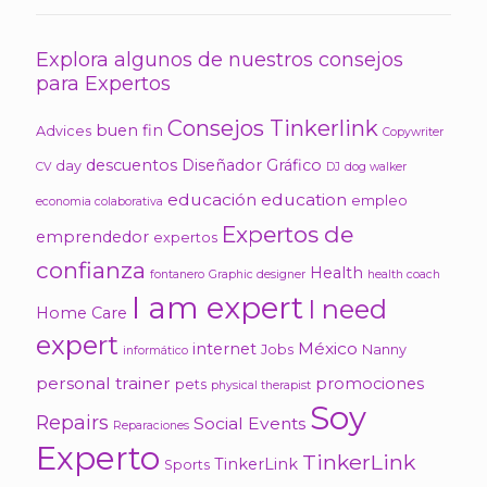
Explora algunos de nuestros consejos
para Expertos
Consejos Tinkerlink
buen fin
Advices
Copywriter
descuentos
Diseñador Gráfico
day
CV
DJ
dog walker
educación
education
empleo
economia colaborativa
Expertos de
emprendedor
expertos
confianza
Health
fontanero
Graphic designer
health coach
I am expert
I need
Home Care
expert
México
internet
Jobs
Nanny
informático
personal trainer
promociones
pets
physical therapist
Soy
Repairs
Social Events
Reparaciones
Experto
TinkerLink
TinkerLink
Sports