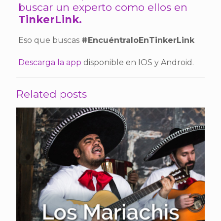
buscar un experto como ellos en
TinkerLink.
Eso que buscas
#EncuéntraloEnTinkerLink
Descarga la app
disponible en IOS y Android.
Related posts