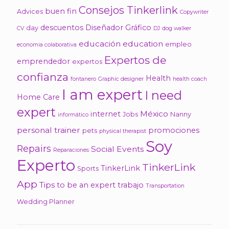
Consejos Tinkerlink
buen fin
Advices
Copywriter
descuentos
Diseñador Gráfico
day
CV
DJ
dog walker
educación
education
empleo
economia colaborativa
Expertos de
emprendedor
expertos
confianza
Health
fontanero
Graphic designer
health coach
I am expert
I need
Home Care
expert
México
internet
Jobs
Nanny
informático
personal trainer
promociones
pets
physical therapist
Soy
Repairs
Social Events
Reparaciones
Experto
TinkerLink
TinkerLink
Sports
App
Tips
to be an expert
trabajo
Transportation
Wedding Planner