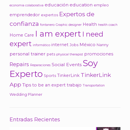
educación
education
empleo
economia colaborativa
Expertos de
emprendedor
expertos
confianza
Health
fontanero
Graphic designer
health coach
I am expert
I need
Home Care
expert
México
internet
Jobs
Nanny
informático
personal trainer
promociones
pets
physical therapist
Soy
Repairs
Social Events
Reparaciones
Experto
TinkerLink
TinkerLink
Sports
App
Tips
to be an expert
trabajo
Transportation
Wedding Planner
Entradas Recientes